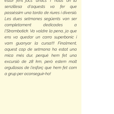
estar fent jocs "antics" i "nous" on la 
senzillesa d'aquests va fer que 
passéssim una tarda de riures i diversió. 
Les dues setmanes següents van ser 
completament dedicades a 
l'Strambotick. Va valdre la pena, ja que 
ens va quedar un carro superbonic i 
vam guanyar la cursa!!! Finalment, 
aquest cap de setmana ha estat una 
mica més dur, perquè hem fet una 
excursió de 28 km, però estem molt 
orgullosos de l'esforç que hem fet com 
a grup per aconseguir-ho!