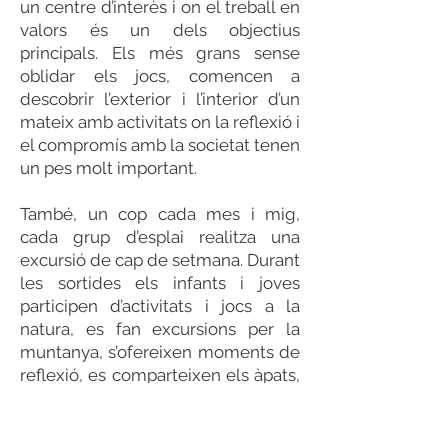
un centre d’interès i on el treball en
valors és un dels objectius
principals. Els més grans sense
oblidar els jocs, comencen a
descobrir l’exterior i l’interior d’un
mateix amb activitats on la reflexió i
el compromís amb la societat tenen
un pes molt important.
També, un cop cada mes i mig,
cada grup d’esplai realitza una
excursió de cap de setmana. Durant
les sortides els infants i joves
participen d’activitats i jocs a la
natura, es fan excursions per la
muntanya, s’ofereixen moments de
reflexió, es comparteixen els àpats,
etc… Gaudeixen de 24 hores
intenses, plenes de noves
experiències.