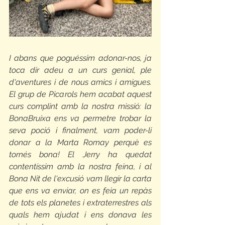
I abans que poguéssim adonar-nos, ja 
toca dir adeu a un curs genial, ple 
d'aventures i de nous amics i amigues. 
El grup de Picarols hem acabat aquest 
curs complint amb la nostra missió: la 
BonaBruixa ens va permetre trobar la 
seva poció i finalment, vam poder-li 
donar a la Marta Romay perquè es 
tornés bona! El Jerry ha quedat 
contentíssim amb la nostra feina, i al 
Bona Nit de l'excusió vam llegir la carta 
que ens va enviar, on es feia un repàs 
de tots els planetes i extraterrestres als 
quals hem ajudat i ens donava les 