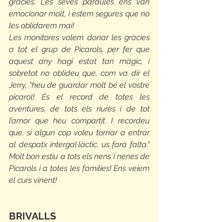
gràcies. Les seves paraules ens van 
emocionar molt, i estem segures que no 
les oblidarem mai!
Les monitores volem donar les gràcies 
a tot el grup de Picarols, per fer que 
aquest any hagi estat tan màgic, i 
sobretot no oblideu que, com va dir el 
Jerry, "heu de guardar molt bé el vostre 
picarol! És el record de totes les 
aventures, de tots els riures i de tot 
l’amor que heu compartit. I recordeu 
que, si algun cop voleu tornar a entrar 
al despatx intergal·làctic, us farà falta." 
Molt bon estiu a tots els nens i nenes de 
Picarols i a totes les famílies! Ens veiem 
el curs vinent!
BRIVALLS