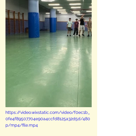
https://video.wixstatic.com/video/f0ec1b_
0fe4f89507704e90a4ccfd8125a32d5d/480
p/mp4/file.mp4