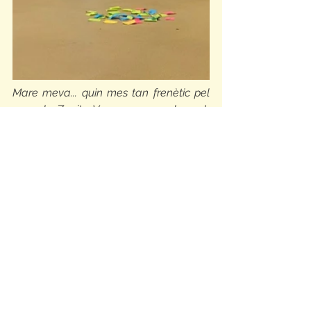
Mare meva... quin mes tan frenètic pel 
grup de Zenits. Vam començar-lo amb 
una activitat sobre les migracions amb 
la Núria i la Valeria, de Médicos del 
Mundo. Gràcies, noies, vam aprendre'n 
moltíssim! Aquest mes també hem 
participat de la Troca Jove, que 
esperàvem amb candeletes i, tot i 
llevar-nos molt d'hora, vam passar-ho 
molt i molt bé! I acabar-lo amb el Dia 
de l'Amic... març no podia haver sigut 
millor! Ara Setmana Santa, i ens veiem 
en un tres i no res de nou!