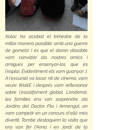
Xaloc ha acabat el trimestre de la 
millor manera possible: amb una guerra 
de gomets! I és que el darrer dissabte 
vam convidar als nostres amics i 
amigues per ensenyar-los que és 
l'esplai. Evidentment els vam guanyar ;). 
A l'excursió va tocar nit de cinema, vam 
veure Wall·E i després vam reflexionar 
sobre l'escalfament global. L'endemà, 
les famílies ens van sorprendre als 
Jardins del Doctor Pla i Armengol, on 
vam competir en un concurs d'allò més 
divertit. També destaquem la visita que 
ens van fer l'Anna i en Jordi, de la 