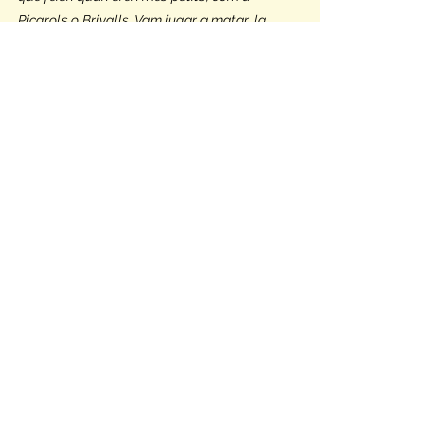
Picarols o Brivalls. Vam jugar a matar, la 
pastora, l’aranya peluda, a les tasses i tant 
als joves i com als monitors ens va agradar 
tornar a jugar a jocs que jugàvem anys enrere.
JOVES