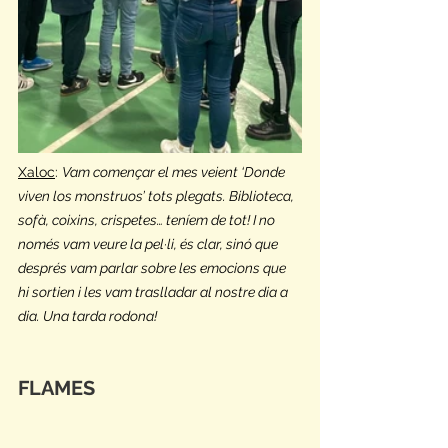
Xaloc
: 
Vam començar el mes veient ‘Donde 
viven los monstruos’ tots plegats. Biblioteca, 
sofà, coixins, crispetes… teníem de tot! I no 
només vam veure la pel·li, és clar, sinó que 
després vam parlar sobre les emocions que 
hi sortien i les vam traslladar al nostre dia a 
dia. Una tarda rodona!
FLAMES