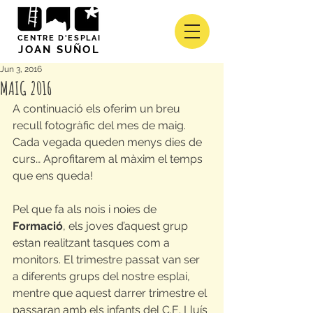
CENTRE D'ESPLAI
JOAN SUÑOL
Jun 3, 2016
MAIG 2016
A continuació els oferim un breu 
recull fotogràfic del mes de maig. 
Cada vegada queden menys dies de 
curs… Aprofitarem al màxim el temps 
que ens queda!
Pel que fa als nois i noies de 
Formació
, els joves d’aquest grup 
estan realitzant tasques com a 
monitors. El trimestre passat van ser 
a diferents grups del nostre esplai, 
mentre que aquest darrer trimestre el 
passaran amb els infants del C.E. Lluís 