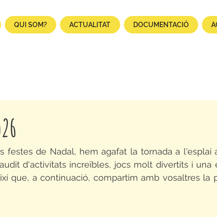
QUI SOM?
ACTUALITAT
DOCUMENTACIÓ
A
026
s festes de Nadal, hem agafat la tornada a l'esplai
dit d'activitats increïbles, jocs molt divertits i una 
ixí que, a continuació, compartim amb vosaltres la p