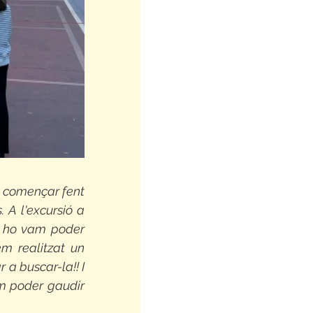
 començar fent 
 A l'excursió a 
 ho vam poder 
 realitzat un 
a buscar-la!! I 
m poder gaudir 