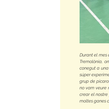
Durant el mes d
Tremolònia, o
conegut a una 
súper experimen
grup de picarols
no vam veure 
crear el nostre
moltes ganes de