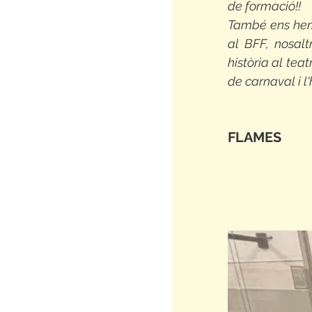
de formació!!
També ens hem 
al BFF, nosalt
història al tea
de carnaval i 
FLAMES