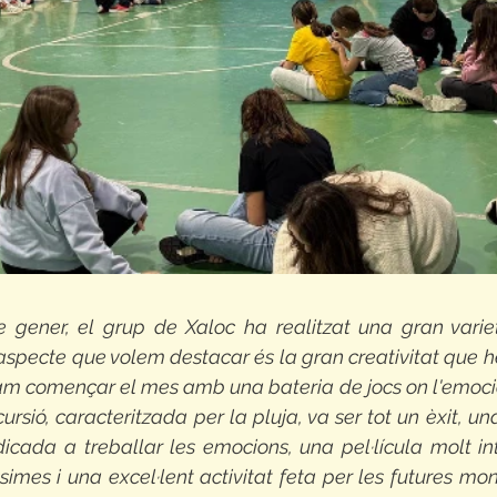
gener, el grup de Xaloc ha realitzat una gran varietat
aspecte que volem destacar és la gran creativitat que 
Vam començar el mes amb una bateria de jocs on l'emoció i
xcursió, caracteritzada per la pluja, va ser tot un èxit, un
icada a treballar les emocions, una pel·lícula molt int
simes i una excel·lent activitat feta per les futures mon