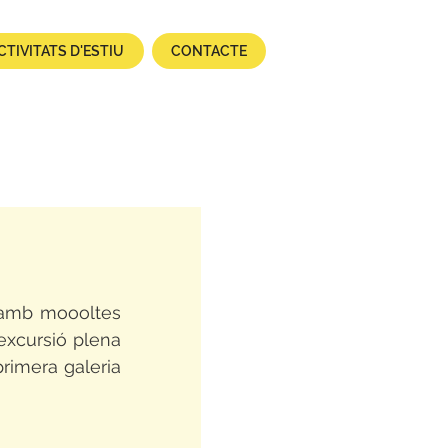
CTIVITATS D'ESTIU
CONTACTE
 amb moooltes 
excursió plena 
rimera galeria 