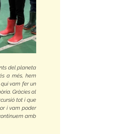
nts del planeta 
és a més, hem 
qui vam fer un 
ria. Gràcies al 
cursió tot i que 
r i vam poder 
í continuem amb 