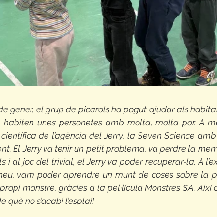
e gener, el grup de picarols ha pogut ajudar als habita
n habiten unes personetes amb molta, molta por. A m
científica de l’agència del Jerry, la Seven Science amb 
t. El Jerry va tenir un petit problema, va perdre la memò
 i al joc del trivial, el Jerry va poder recuperar-la. A l’ex
neu, vam poder aprendre un munt de coses sobre la po
 propi monstre, gràcies a la pel·lícula Monstres SA. Aix
 què no s’acabi l’esplai!