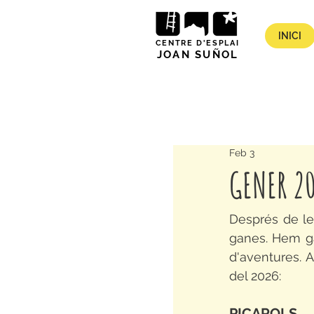
INICI
CENTRE D'ESPLAI
JOAN SUÑOL
Feb 3
GENER 2
Després de le
ganes. Hem gau
d'aventures. A
del 2026:
PICAROLS