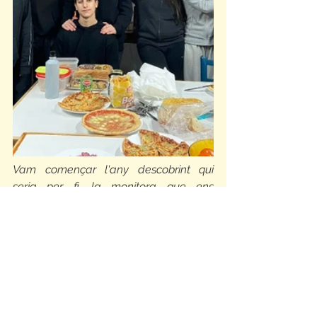
Vam començar l'any descobrint qui 
seria per fi, la monitora que ens 
acompanyaria juntament amb la 
Clàudia fins a final de curs: la Irene!! A 
la darrera excursió, vam organitzar un 
sopar comunitari on cadascú estava 
compromès a portar un aliment. 
D’aquesta manera reforçar el vincle del 
grup. Una vegada més arrenquem amb 