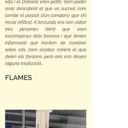
ella i el Dakarai eren petits. Vam poder 
anar descobrint el que va succeir, com 
també el passat d’un company que s’hi 
havia infiltrat. A l’excursió, ens van visitar 
tres persones dient que eren 
excompanys dels faraons i que tenien 
informació que havíem de conèixer 
sobre ells. Vam acabar creient el que 
deien els faraons, però ara ens deuen 
alguna explicació... 
FLAMES