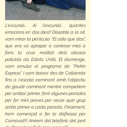
L'excursió... Ai l'excursió... quantes 
emocions en dos dies!! Dissabte a la nit, 
vam mirar la pel·lícula "El odio que das", 
que ens va apropar a conèixer més a 
fons la crua realitat dels abusos 
policials als Estats Units. El diumenge, 
vam emular el programa de "Pekin 
Express" i vam baixar des de Collserola 
fins a l'escola caminant amb l'objectiu 
de gaudir caminant mentre competíem 
per arribar primer, fent algunes parades 
per fer mini proves per veure quin grup 
sortia primer a cada parada. Finalment, 
hem començat a fer la disfressa per 
Carnaval!!! Anirem del telefèric del port 