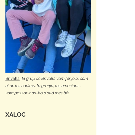
Brivalls
: 
El grup de Brivalls vam fer jocs com 
el de les cadires, la granja, les emocions… 
vam passar-nos-ho d’alló més bé!
XALOC