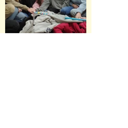
Joves
: 
Vam iniciar el trimestre amb una gran 
sorpresa, ens esperava el tió ben tió preparat 
per cagar-nos un munt de conceptes per ser 
unes bones ajudants aquest estiu. No sap el 
tió que estem més que preparades per fer-ho 
genial! 