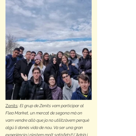
Zenits
: 
El grup de Zenits vam participar al 
Flea Market, un mercat de segona mà on 
vam vendre allò que ja no utilitzàvem perquè 
algú li donés vida de nou. Va ser una gran 
experiència i n’estem molt satisfets!! L’Adrià i 