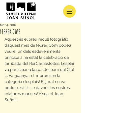
CENTRE D'ESPLAI
JOAN SUÑOL
Mar 4, 2016
FEBRER 2016
Aquest és el breu recull fotogràfic 
d’aquest mes de febrer. Com podeu 
veure, un dels esdeveniments 
principals ha estat la celebració de 
l’arribada del Rei Carnestoltes. L’esplai 
va participar a la rua del barri del Clot 
i…. Va guanyar el 1r premi en la 
categoria d’esplais! El jurat no va 
poder resistir-se davant les nostres 
criatures marines! Visca el Joan 
Suñol!!!