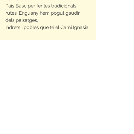
País Basc per fer les tradicionals 
rutes. Enguany hem pogut gaudir 
dels paisatges,
indrets i pobles que té el Camí Ignasià.
Com bé deia la cançó de torn, pobles 
com Navarrete, Laguardia o Genevilla 
han estat alguns dels que hem pogut 
visitar. Això sí, el que ha fet d’aquestes 
rutes una experiència inoblidable no 
només han estat els llocs increïbles 
per on hem pogut passar. Tots els 
moments de grup en els quals ens 
hem ajudat mútuament per arribar al 
nostre objectiu, ens han fet veure 
l’esperit que hi ha darrere de les rutes. 
Un esperit de solidaritat i ajuda que 
ens ha servit per arribar finalment al 