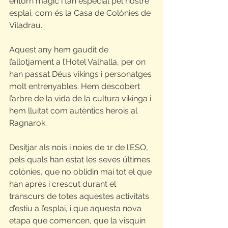
entorn màgic i tan especial pel nostre 
esplai, com és la Casa de Colònies de 
Viladrau.
Aquest any hem gaudit de 
l’allotjament a l’Hotel Valhalla, per on 
han passat Déus vikings i personatges 
molt entrenyables. Hem descobert 
l’arbre de la vida de la cultura vikinga i 
hem lluitat com autèntics herois al 
Ragnarok.
Desitjar als nois i noies de 1r de l’ESO, 
pels quals han estat les seves últimes 
colònies, que no oblidin mai tot el que 
han après i crescut durant el 
transcurs de totes aquestes activitats 
d’estiu a l’esplai, i que aquesta nova 
etapa que comencen, que la visquin 