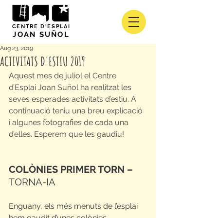
CENTRE D'ESPLAI
JOAN SUÑOL
Aug 23, 2019
ACTIVITATS D'ESTIU 2019
Aquest mes de juliol el Centre 
d’Esplai Joan Suñol ha realitzat les 
seves esperades activitats d’estiu. A 
continuació teniu una breu explicació 
i algunes fotografies de cada una 
d’elles. Esperem que les gaudiu!
COLÒNIES PRIMER TORN –
TORNA-IA
Enguany, els més menuts de l’esplai 
hem gaudit d’unes colònies 