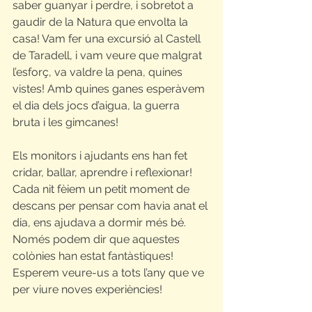
saber guanyar i perdre, i sobretot a 
gaudir de la Natura que envolta la 
casa! Vam fer una excursió al Castell 
de Taradell, i vam veure que malgrat 
l’esforç, va valdre la pena, quines 
vistes! Amb quines ganes esperàvem 
el dia dels jocs d’aigua, la guerra 
bruta i les gimcanes!
Els monitors i ajudants ens han fet 
cridar, ballar, aprendre i reflexionar! 
Cada nit fèiem un petit moment de 
descans per pensar com havia anat el 
dia, ens ajudava a dormir més bé.
Només podem dir que aquestes 
colònies han estat fantàstiques! 
Esperem veure-us a tots l’any que ve 
per viure noves experiències!