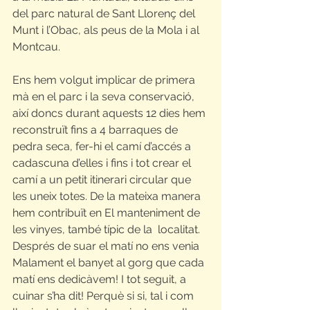
del parc natural de Sant Llorenç del 
Munt i l’Obac, als peus de la Mola i al 
Montcau.
Ens hem volgut implicar de primera 
mà en el parc i la seva conservació, 
així doncs durant aquests 12 dies hem 
reconstruït fins a 4 barraques de 
pedra seca, fer-hi el camí d’accés a 
cadascuna d’elles i fins i tot crear el 
camí a un petit itinerari circular que 
les uneix totes. De la mateixa manera 
hem contribuït en El manteniment de 
les vinyes, també típic de la  localitat. 
Després de suar el matí no ens venia 
Malament el banyet al gorg que cada 
matí ens dedicàvem! I tot seguit, a 
cuinar s’ha dit! Perquè si si, tal i com 