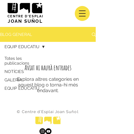
CENTRE D'ESPLAI
JOAN SUÑOL
BLOG GENERAL
EQUIP EDUCATIU
Totes les
publicacions
Aviat hi haurà entrades
NOTÍCIES
Explora altres categories en
GALERIA
aquest blog o torna-hi més
EQUIP EDUCATIU
endavant.
© Centre d'Esplai Joan Suñol