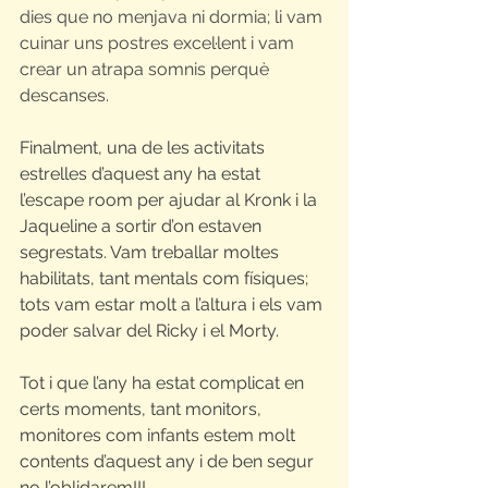
dies que no menjava ni dormia; li vam 
cuinar uns postres excel·lent i vam 
crear un atrapa somnis perquè 
descanses.
Finalment, una de les activitats 
estrelles d’aquest any ha estat 
l’escape room per ajudar al Kronk i la 
Jaqueline a sortir d’on estaven 
segrestats. Vam treballar moltes 
habilitats, tant mentals com físiques; 
tots vam estar molt a l’altura i els vam 
poder salvar del Ricky i el Morty.
Tot i que l’any ha estat complicat en 
certs moments, tant monitors, 
monitores com infants estem molt 
contents d’aquest any i de ben segur 
no l’oblidarem!!!