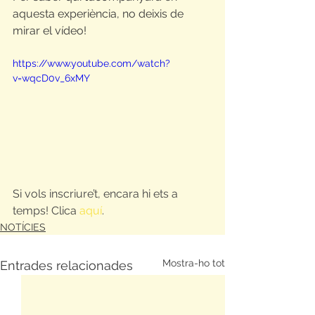
aquesta experiència, no deixis de 
mirar el vídeo!
https://www.youtube.com/watch?
v=wqcD0v_6xMY
Si vols inscriure’t, encara hi ets a 
temps! Clica 
aquí
.
NOTÍCIES
Mostra-ho tot
Entrades relacionades