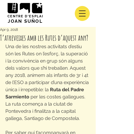
CENTRE D'ESPLAI
JOAN SUÑOL
Apr 9, 2018
T’atreveixes amb les Rutes d’aquest any?
Una de les nostres activitats d’estiu 
són les Rutes on l’esforç, la superació 
i la convivència en grup són alguns 
dels valors que s’hi treballen. Aquest 
any 2018, animem als infants de 3r i 4t 
de l’ESO a participar d’una experiència 
única i irrepetible: la 
Ruta del Padre 
Sarmiento
 per les costes gallegues. 
La ruta comença a la ciutat de 
Pontevedra i finalitza a la capital 
gallega, Santiago de Compostela.
Per saber qui t’acompanyarà en 