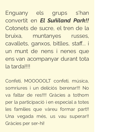
Enguany els grups s'han 
convertit en 
El Suñiland Park!!
Cotonets de sucre, el tren de la 
bruixa, muntanyes russes, 
cavallets, ganxos, bitlles, staff... i 
un munt de nens i nenes que 
ens van acompanyar durant tota 
la tarda!!!! 
Confeti, MOOOOOLT confeti, música, 
somriures i un deliciós berenar!!! No 
va faltar de res!!!! Gràcies a tothom 
per la participació i en especial a totes 
les famílies que vàreu formar part!! 
Una vegada més, us vau superar!! 
Gràcies per ser-hi! 