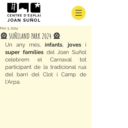
CENTRE D'ESPLAI
JOAN SUÑOL
Mar 3, 2024
🎡 SUÑILAND PARK 2024 🎡
Un any més, 
infants
, 
joves 
i 
super famílies
 del Joan Suñol 
celebrem el Carnaval tot 
participant de la tradicional rua 
del barri del Clot i Camp de 
l'Arpa. 