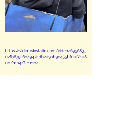
https://video.wixstatic.com/video/695683_
02fb67926b4947cdb209ab9c455bf00f/108
0p/mp4/file.mp4
2023 - 2024
NOTÍCIES
Mostra-ho tot
Entrades relacionades