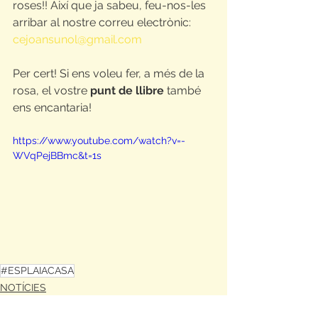
roses!! Així que ja sabeu, feu-nos-les 
arribar al nostre correu electrònic: 
cejoansunol@gmail.com
Per cert! Si ens voleu fer, a més de la 
rosa, el vostre 
punt de llibre
 també 
ens encantaria!
https://www.youtube.com/watch?v=-
WVqPejBBmc&t=1s
#ESPLAIACASA
NOTÍCIES