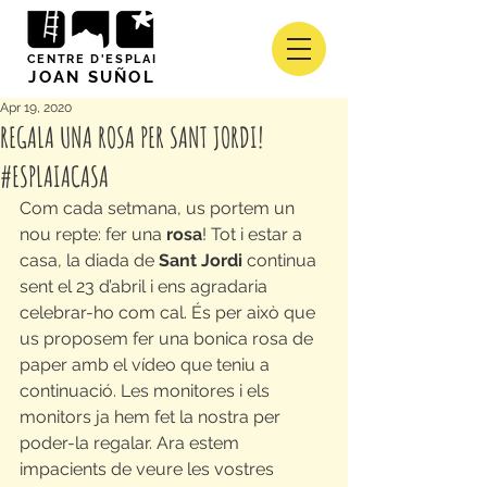
CENTRE D'ESPLAI
JOAN SUÑOL
Apr 19, 2020
REGALA UNA ROSA PER SANT JORDI!
#ESPLAIACASA
Com cada setmana, us portem un 
nou repte: fer una 
rosa
! Tot i estar a 
casa, la diada de 
Sant Jordi
 continua 
sent el 23 d’abril i ens agradaria 
celebrar-ho com cal. És per això que 
us proposem fer una bonica rosa de 
paper amb el vídeo que teniu a 
continuació. Les monitores i els 
monitors ja hem fet la nostra per 
poder-la regalar. Ara estem 
impacients de veure les vostres 