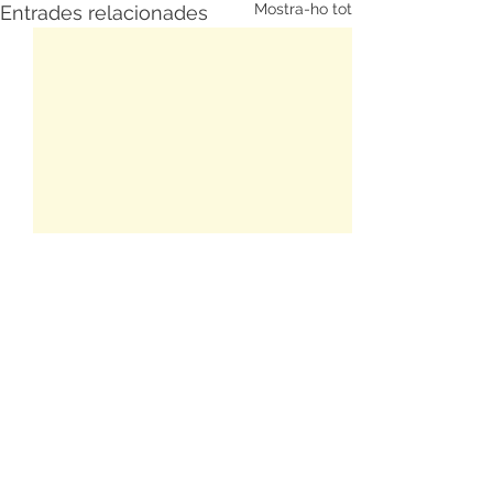
Mostra-ho tot
Entrades relacionades
Comentaris
PARAR PER PODER CONTINUAR