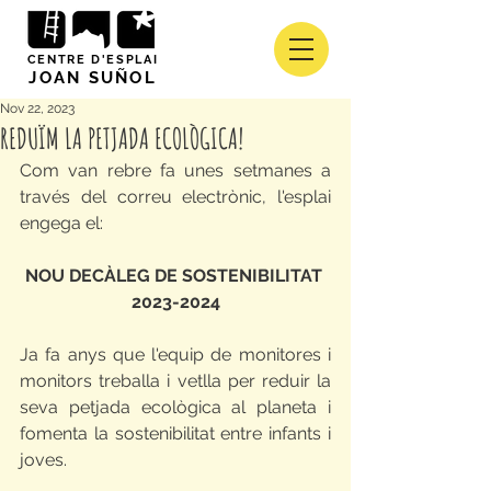
CENTRE D'ESPLAI
JOAN SUÑOL
Nov 22, 2023
REDUÏM LA PETJADA ECOLÒGICA!
Com van rebre fa unes setmanes a 
través del correu electrònic, l'esplai 
engega el:
NOU DECÀLEG DE SOSTENIBILITAT 
2023-2024
Ja fa anys que l'equip de monitores i 
monitors treballa i vetlla per reduir la 
seva petjada ecològica al planeta i 
fomenta la sostenibilitat entre infants i 
joves.