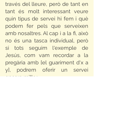
través del lleure, però de tant en 
tant és molt interessant veure 
quin tipus de servei hi fem i què 
podem fer pels que serveixen 
amb nosaltres. Al cap i a la fi, això 
no és una tasca individual, però 
si tots seguim l'exemple de 
Jesús, com vam recordar a la 
pregària amb [el guariment d'x a 
y], podrem oferir un servei 
encara millor. 
Continuem!
2023 - 2024
NOTÍCIES
Mostra-ho tot
Entrades relacionades