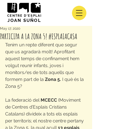
CENTRE D'ESPLAI
JOAN SUÑOL
May 17, 2020
PARTICIPA A LA ZONA 5! #ESPLAIACASA
Tenim un repte diferent que segur 
que us agradarà molt! Aprofitant 
aquest temps de confinament hem 
volgut reunir infants, joves i 
monitors/es de tots aquells que 
formem part de la 
Zona 5.
 I què és la 
Zona 5?
La federació del 
MCECC
 (Moviment 
de Centres d’Esplais Cristians 
Catalans) divideix a tots els esplais 
per territoris; el nostre centre pertany 
a la Zona 5, la qual acull 
13 esplais