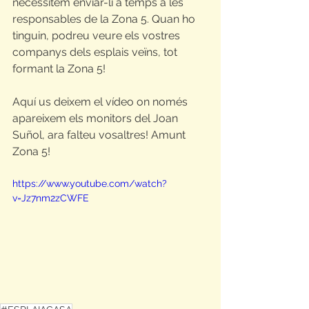
necessitem enviar-li a temps a les 
responsables de la Zona 5. Quan ho 
tinguin, podreu veure els vostres 
companys dels esplais veïns, tot 
formant la Zona 5!
Aquí us deixem el vídeo on només 
apareixem els monitors del Joan 
Suñol, ara falteu vosaltres! Amunt 
Zona 5!
https://www.youtube.com/watch?
v=Jz7nm2zCWFE