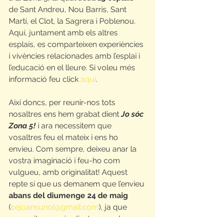
de Sant Andreu, Nou Barris, Sant 
Martí, el Clot, la Sagrera i Poblenou. 
Aquí, juntament amb els altres 
esplais, es comparteixen experiències 
i vivències relacionades amb l’esplai i 
l’educació en el lleure. Si voleu més 
informació feu click 
aquí
.
Així doncs, per reunir-nos tots 
nosaltres ens hem grabat dient 
Jo sóc 
Zona 5!
 i ara necessitem que 
vosaltres feu el mateix i ens ho 
envieu. Com sempre, deixeu anar la 
vostra imaginació i feu-ho com 
vulgueu, amb originalitat! Aquest 
repte sí que us demanem que l’envieu 
abans del diumenge 24 de maig
(
cejoansunol@gmail.com
), ja que 