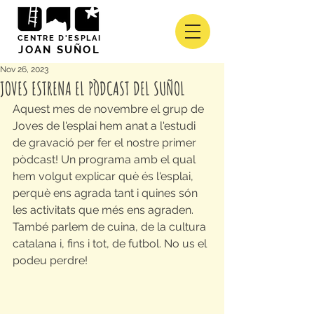
CENTRE D'ESPLAI
JOAN SUÑOL
Nov 26, 2023
JOVES ESTRENA EL PÒDCAST DEL SUÑOL
Aquest mes de novembre el grup de 
Joves de l'esplai hem anat a l'estudi 
de gravació per fer el nostre primer 
pòdcast! Un programa amb el qual 
hem volgut explicar què és l'esplai, 
perquè ens agrada tant i quines són 
les activitats que més ens agraden. 
També parlem de cuina, de la cultura 
catalana i, fins i tot, de futbol. No us el 
podeu perdre!