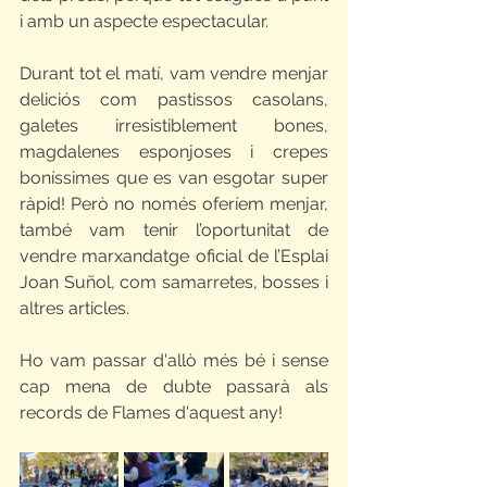
i amb un aspecte espectacular. 
Durant tot el matí, vam vendre menjar 
deliciós com pastissos casolans, 
galetes irresistiblement bones, 
magdalenes esponjoses i crepes 
boníssimes que es van esgotar super 
ràpid! Però no només oferíem menjar, 
també vam tenir l’oportunitat de 
vendre marxandatge oficial de l’Esplai 
Joan Suñol, com samarretes, bosses i 
altres articles. 
Ho vam passar d'allò més bé i sense 
cap mena de dubte passarà als 
records de Flames d'aquest any!