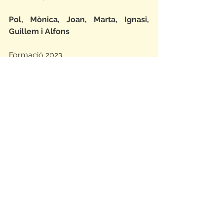
Pol, Mònica, Joan, Marta, Ignasi, 
Guillem i Alfons
Formació 2023
2023 - 2024
NOTÍCIES
Mostra-ho tot
Entrades relacionades