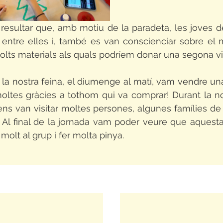
resultar que, amb motiu de la paradeta, les joves d
entre elles i, també es van conscienciar sobre el 
lts materials als quals podríem donar una segona vi
la nostra feina, el diumenge al matí, vam vendre una
moltes gràcies a tothom qui va comprar! Durant la no
ens van visitar moltes persones, algunes famílies de l'
. Al final de la jornada vam poder veure que aquest
molt al grup i fer molta pinya.