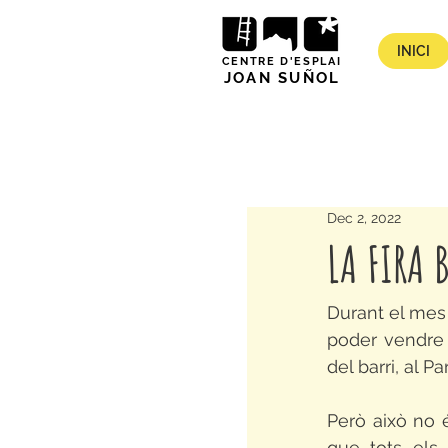
INICI
CENTRE D'ESPLAI
JOAN SUÑOL
Dec 2, 2022
LA FIRA 
Durant el mes 
poder vendre e
del barri, al Pa
Però això no é
que tots els m