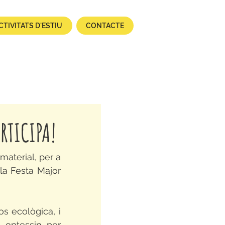
CTIVITATS D'ESTIU
CONTACTE
RTICIPA!
aterial, per a 
la Festa Major 
s ecològica, i 
é optessin per 