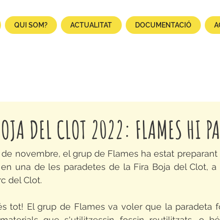
QUI SOM?
ACTUALITAT
DOCUMENTACIÓ
A
BOJA DEL CLOT 2022: FLAMES HI PA
de novembre, el grup de Flames ha estat preparant m
n una de les paradetes de la Fira Boja del Clot, a 
rc del Clot.
s tot! El grup de Flames va voler que la paradeta fo
aterials que s'utilitzessin fossin reutilitzats, o b