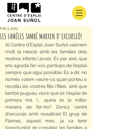
CENTRE D'ESPLAI
JOAN SUÑOL
Feb 3, 2023
LES FAMÍLES TAMBÉ MARXEN D'EXCURSIÓ!
Al Centre d'Esplai Joan Suñol valorem 
molt la relació amb les famílies dels 
nostres infants i joves. És per això que 
ens agrada fer-vos partícips de l'esplai 
sempre que sigui possible. És a dir, no 
només volem veure-us quan porteu o 
recolliu els vostres fills i filles, sinó que 
també pugueu viure què és l'esplai de 
primera mà. I... quina és la millor 
manera de fer-ho? Doncs venint 
d'excursió amb nosaltres! El grup de 
Flames, aquest mes, ja va tenir 
l'oportunitat de convidar les famílies a 