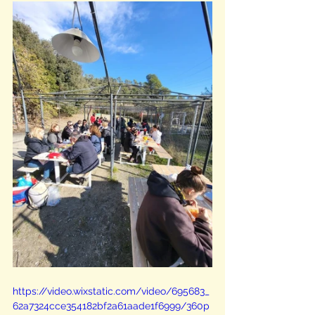
https://video.wixstatic.com/video/695683_
62a7324cce354182bf2a61aade1f6999/360p