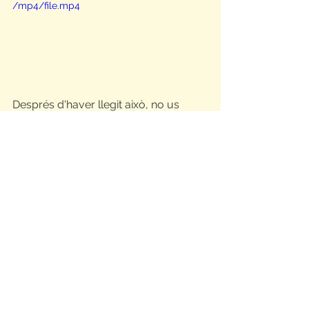
/mp4/file.mp4
Després d'haver llegit això, no us 
moriu de ganes per viure la vostra 
excursió de famílies? Nosaltres sí!!!!
2022 - 2023
NOTÍCIES
Mostra-ho tot
Entrades relacionades