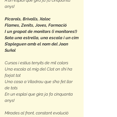
A un esplai que gira ja fa cinquanta 
anys!
Picarols, Brivalls, Xaloc
Flames, Zenits, Joves, Formació
I un grapat de monitors (i monitores!)
Sota una estrella, una escala i un cim
S’apleguen amb el nom del Joan 
Suñol 
Cursos i estius tenyits de mil colors
Una escola al mig del Clot on s’hi ha 
forjat tot
Una casa a Viladrau que s’ha fet llar 
de tots
En un esplai que gira ja fa cinquanta 
anys!
Mirades al front, constant evolució