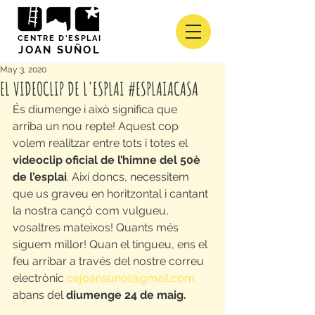
CENTRE D'ESPLAI
JOAN SUÑOL
May 3, 2020
EL VIDEOCLIP DE L'ESPLAI #ESPLAIACASA
És diumenge i això significa que 
arriba un nou repte! Aquest cop 
volem realitzar entre tots i totes el 
videoclip oficial de l’himne del 50è 
de l’esplai
. Així doncs, necessitem 
que us graveu en horitzontal i cantant 
la nostra cançó com vulgueu, 
vosaltres mateixos! Quants més 
siguem millor! Quan el tingueu, ens el 
feu arribar a través del nostre correu 
electrònic 
cejoansunol@gmail.com
abans del 
diumenge 24 de maig.