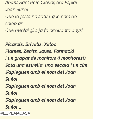
Abans Sant Pere Claver, ara Esplai 
Joan Suñol
Que la festa no s’aturi, que hem de 
celebrar
Que l’esplai gira ja fa cinquanta anys!
Picarols, Brivalls, Xaloc
Flames, Zenits, Joves, Formació
I un grapat de monitors (i monitores!)
Sota una estrella, una escala i un cim
S’apleguen amb el nom del Joan 
Suñol 
S’apleguen amb el nom del Joan 
Suñol 
S’apleguen amb el nom del Joan 
Suñol …
#ESPLAIACASA
NOTÍCIES