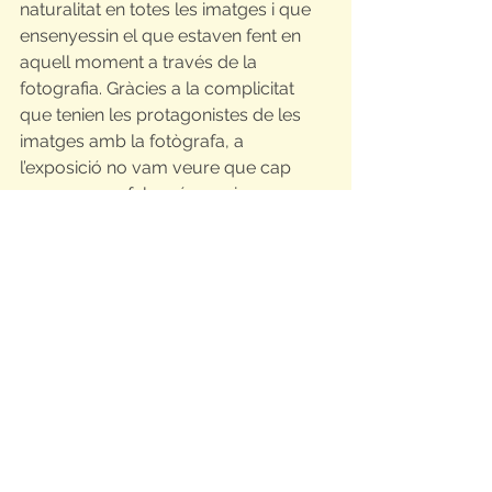
naturalitat en totes les imatges i que 
ensenyessin el que estaven fent en 
aquell moment a través de la 
fotografia. Gràcies a la complicitat 
que tenien les protagonistes de les 
imatges amb la fotògrafa, a 
l’exposició no vam veure que cap 
persona que falsegés res, i crec que 
això feia que cadascú es sentís més a 
prop dels protagonistes de les 
imatges i s’imaginés el que estava 
passant en cada moment.
Personalment crec que va ser una 
molt bona activitat per fer i que tot el 
grup va poder extreure’n alguna cosa 
positiva. També crec que a tots ens 
va interessar i agradar molt l’exposició.
NOTÍCIES