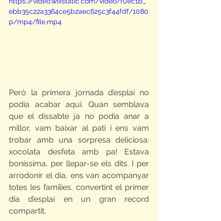
https://video.wixstatic.com/video/f0ec1b_
ebb35c22a3364ce5b2aec625c3f44fdf/1080
p/mp4/file.mp4
Però la primera jornada d’esplai no 
podia acabar aquí. Quan semblava 
que el dissabte ja no podia anar a 
millor, vam baixar al pati i ens vam 
trobar amb una sorpresa deliciosa: 
xocolata desfeta amb pa! Estava 
boníssima, per llepar-se els dits. I per 
arrodonir el dia, ens van acompanyar 
totes les famílies, convertint el primer 
dia d’esplai en un gran record 
compartit.