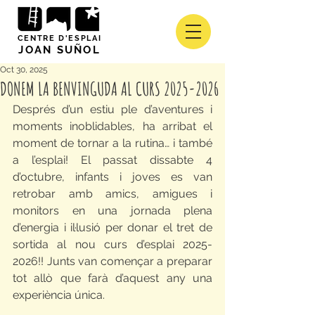
CENTRE D'ESPLAI
JOAN SUÑOL
Oct 30, 2025
DONEM LA BENVINGUDA AL CURS 2025-2026
Després d’un estiu ple d’aventures i 
moments inoblidables, ha arribat el 
moment de tornar a la rutina… i també 
a l’esplai! El passat dissabte 4 
d’octubre, infants i joves es van 
retrobar amb amics, amigues i 
monitors en una jornada plena 
d’energia i il·lusió per donar el tret de 
sortida al nou curs d’esplai 2025-
2026!! Junts van començar a preparar 
tot allò que farà d’aquest any una 
experiència única.