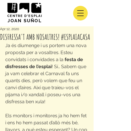
CENTRE D'ESPLAI
JOAN SUÑOL
Apr 12, 2020
DISFRESSA'T AMB NOSALTRES! #ESPLAIACASA
Ja és diumenge i us portem una nova 
proposta per a vosaltres. Esteu 
convidats i convidades a la 
festa de 
disfresses de l’esplai
! Sí… Sabem que 
ja vam celebrar el Carnaval fa uns 
quants dies, però volem que feu un 
canvi d’aires. Així que traieu-vos el 
pijama i/o xandall i poseu-vos una 
disfressa ben xula!
Els monitors i monitores ja ho hem fet 
i ens ho hem passat d’allò més bé, 
llavors, a què esteu esperant? Un cop 