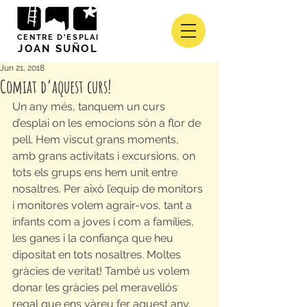
CENTRE D'ESPLAI
JOAN SUÑOL
Jun 21, 2018
Comiat d’aquest curs!
Un any més, tanquem un curs 
d’esplai on les emocions són a flor de 
pell. Hem viscut grans moments, 
amb grans activitats i excursions, on 
tots els grups ens hem unit entre 
nosaltres. Per això l’equip de monitors 
i monitores volem agrair-vos, tant a 
infants com a joves i com a famílies, 
les ganes i la confiança que heu 
dipositat en tots nosaltres. Moltes 
gràcies de veritat! També us volem 
donar les gràcies pel meravellós 
regal que ens vàreu fer aquest any, 