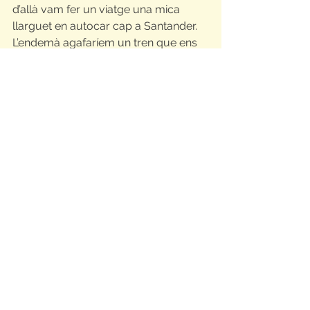
d’allà vam fer un viatge una mica 
llarguet en autocar cap a Santander. 
L’endemà agafaríem un tren que ens 
portaria a Ribadesella i allà 
començaria les nostres etapes 
caminant. 
Els primers dies no van estar 
malament, hi havia etapes més dures 
que altres, però res que no 
poguéssim fer, això sí, el paisatge era 
preciós, a tocar del mar o entre 
muntanyes. I va arribar l’etapa Vibaño-
Poo, les monitores ja ens van advertir 
que seria una etapa dura, ja que hi 
havia 4 km de pujada. La pujada va 
ser divertida, allà entre vaques, 
cavalls, esbarzers, falgueres…. 