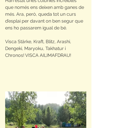
Han estat unes colònies increïbles 
que només ens deixen amb ganes de 
més. Ara, però, queda tot un curs 
d’esplai per davant on ben segur que 
ens ho passarem igual de bé. 
Visca Stärke, Kraft, Blitz, Arashi, 
Dengeki, Maryoku, Takhatur i 
Chronos! VISCA AILIMAFDRAU!