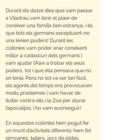
Durant els dotze dies que vam passar 
a Viladrau vam tenir el plaer de 
conèixer una família ben estranya, i és 
que tots els germans exceptuant-ne 
una tenien poders! Durant les 
colònies vam poder anar coneixent 
millor a cadascun dels germans i 
vam ajudar l’Àlex a trobar els seus 
poders, tot i que ella pensava que no 
en tenia. Però no tot va ser tan fàcil, 
els agents del temps ens provocaven 
molts problemes i vam haver de 
lluitar contra ells i la Zoe per aturar 
l’apocalipsi, i ho vam aconseguir!
En aquestes colònies hem pogut fer 
un munt d’activitats diferents: hem fet 
gimcanes, tallers, jocs de pistes, 