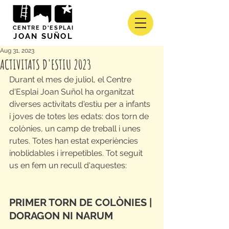
CENTRE D'ESPLAI
JOAN SUÑOL
Aug 31, 2023
ACTIVITATS D'ESTIU 2023
Durant el mes de juliol, el Centre 
d'Esplai Joan Suñol ha organitzat 
diverses activitats d'estiu per a infants 
i joves de totes les edats: dos torn de 
colònies, un camp de treball i unes 
rutes. Totes han estat experiències 
inoblidables i irrepetibles. Tot seguit 
us en fem un recull d'aquestes:
PRIMER TORN DE COLÒNIES | 
DORAGON NI NARUM