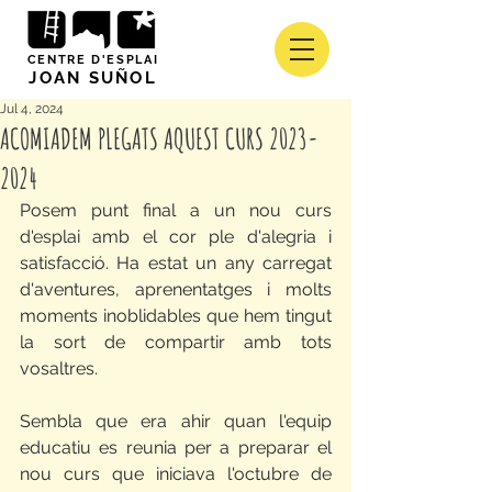
CENTRE D'ESPLAI
JOAN SUÑOL
Jul 4, 2024
ACOMIADEM PLEGATS AQUEST CURS 2023-
2024
Posem punt final a un nou curs 
d'esplai amb el cor ple d'alegria i 
satisfacció. Ha estat un any carregat 
d'aventures, aprenentatges i molts 
moments inoblidables que hem tingut 
la sort de compartir amb tots 
vosaltres.
Sembla que era ahir quan l'equip 
educatiu es reunia per a preparar el 
nou curs que iniciava l'octubre de 