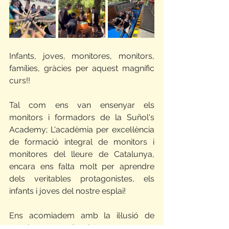
Infants, joves, monitores, monitors, 
famílies, gràcies per aquest magnífic 
curs!!
Tal com ens van ensenyar els 
monitors i formadors de la Suñol's 
Academy; L'acadèmia per excel·lència 
de formació integral de monitors i 
monitores del lleure de Catalunya, 
encara ens falta molt per aprendre 
dels veritables protagonistes, els 
infants i joves del nostre esplai!
Ens acomiadem amb la il·lusió de 
retrobar-nos molt aviat...