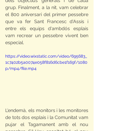
dels objectius generals i de cada 
grup. Finalment, a la nit, vam celebrar 
el 800 aniversari del primer pessebre 
que va fer Sant Francesc d'Assís i 
entre els equips d'ambdós esplais 
vam recrear un pessebre vivent ben 
especial. 
https://video.wixstatic.com/video/695683_
1c7402b5a0074e058f816d6cbe1f169f/1080
p/mp4/file.mp4
L'endemà, els monitors i les monitores 
de tots dos esplais i la Comunitat vam 
pujar el Tagamanent amb el nou 