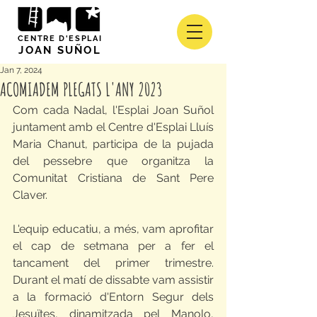
CENTRE D'ESPLAI
JOAN SUÑOL
Jan 7, 2024
ACOMIADEM PLEGATS L'ANY 2023
Com cada Nadal, l'Esplai Joan Suñol 
juntament amb el Centre d'Esplai Lluís 
Maria Chanut, participa de la pujada 
del pessebre que organitza la 
Comunitat Cristiana de Sant Pere 
Claver.
L'equip educatiu, a més, vam aprofitar 
el cap de setmana per a fer el 
tancament del primer trimestre. 
Durant el matí de dissabte vam assistir 
a la formació d'Entorn Segur dels 
Jesuïtes, dinamitzada pel Manolo, 