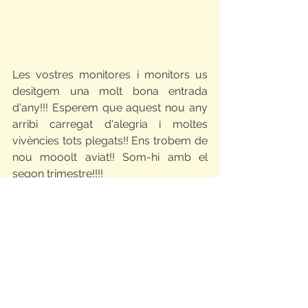
Les vostres monitores i monitors us 
desitgem una molt bona entrada 
d'any!!! Esperem que aquest nou any 
arribi carregat d'alegria i moltes 
vivències tots plegats!! Ens trobem de 
nou mooolt aviat!! Som-hi amb el 
segon trimestre!!!!
2023 - 2024
NOTÍCIES
Mostra-ho tot
Entrades relacionades