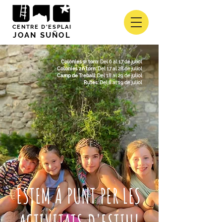
CENTRE D'ESPLAI
JOAN SUÑOL
Colònies 1r torn:
Del 6 al 17 de juliol
Colònies 2n torn:
Del 17 al 28 de juliol
Camp de Treball:
Del 18 al 29 de juliol
Rutes:
Del 8 al 19 de juliol
ESTEM A PUNT PER LES
ACTIVITATS D'ESTIU!