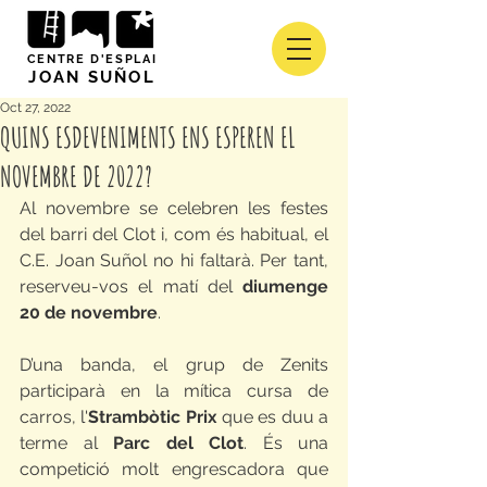
CENTRE D'ESPLAI
JOAN SUÑOL
Oct 27, 2022
QUINS ESDEVENIMENTS ENS ESPEREN EL
NOVEMBRE DE 2022?
Al novembre se celebren les festes 
del barri del Clot i, com és habitual, el 
C.E. Joan Suñol no hi faltarà. Per tant, 
reserveu-vos el matí del 
diumenge 
20 de novembre
.
D’una banda, el grup de Zenits 
participarà en la mítica cursa de 
carros, l'
Strambòtic 
Prix
 que es duu a 
terme al 
Parc del Clot
. És una 
competició molt engrescadora que 