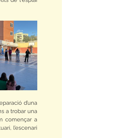
eparació d’una 
ns a trobar una 
m començar a 
ari, l’escenari 