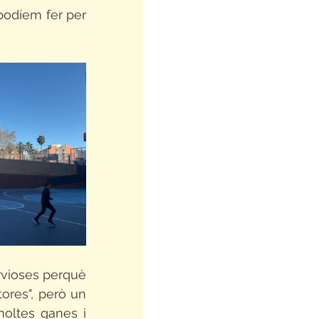
podíem fer per 
ervioses perquè 
res", però un 
ltes ganes i 