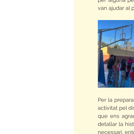
van ajudar al p
Per la prepara
activitat pel d
que ens agra
detallar la his
necessari, entr