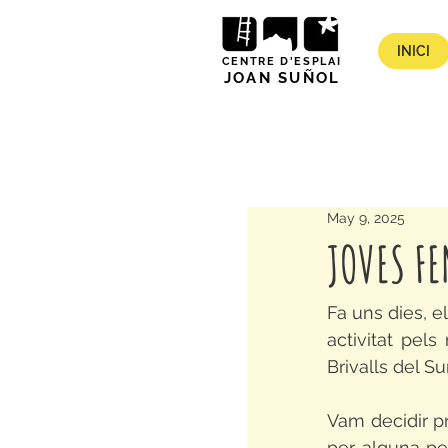
INICI
CENTRE D'ESPLAI
JOAN SUÑOL
May 9, 2025
JOVES F
Fa uns dies, e
activitat pels
Brivalls del Su
Vam decidir pr
per alguna per