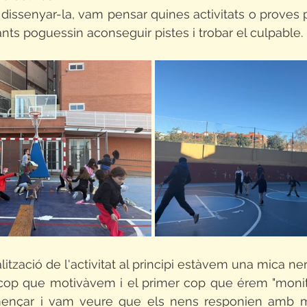
dissenyar-la, vam pensar quines activitats o proves 
fants poguessin aconseguir pistes i trobar el culpable.
alització de l'activitat al principi estàvem una mica n
 cop que motivàvem i el primer cop que érem "monito
nçar i vam veure que els nens responien amb mo