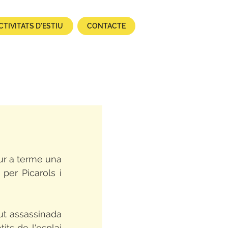
CTIVITATS D'ESTIU
CONTACTE
ur a terme una 
per Picarols i 
ut assassinada 
ts de l'esplai 