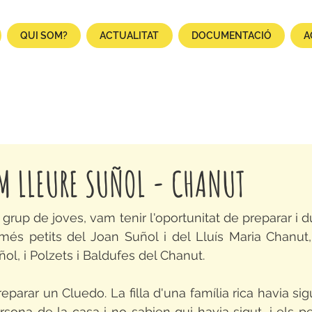
QUI SOM?
ACTUALITAT
DOCUMENTACIÓ
A
EM LLEURE SUÑOL - CHANUT
l grup de joves, vam tenir l'oportunitat de preparar i d
 més petits del Joan Suñol i del Lluís Maria Chanut, 
ñol, i Polzets i Baldufes del Chanut. 
eparar un Cluedo. La filla d'una família rica havia sig
sona de la casa i no sabien qui havia sigut, i els peti