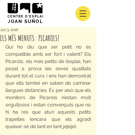
CENTRE D'ESPLAI
JOAN SUÑOL
Jun 3, 2016
ELS MÉS MENUTS: PICAROLS!
Qui ho diu que ser petit no és 
compatible amb ser fort i valent? Els 
Picarols, els més petits de l’esplai, han 
posat a prova les seves qualitats 
durant tot el curs i ens han demostrat 
que ells també en saben de caminar 
llargues distàncies. És per això que els 
monitors de Picarols n’estan molt 
orgullosos i estan convençuts que no 
hi ha res que aturi aquests petits 
trapelles (encara que els agradi 
queixar-se de tant en tant jejeje).