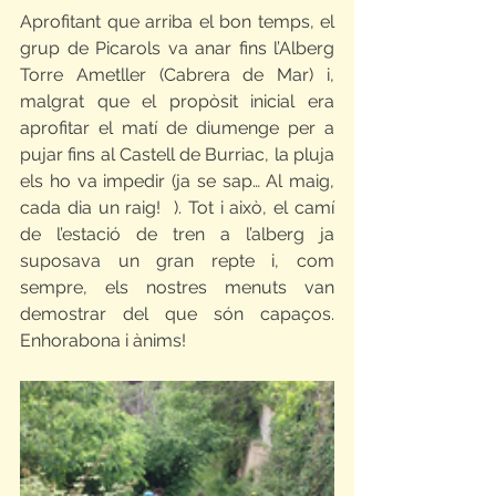
Aprofitant que arriba el bon temps, el 
grup de Picarols va anar fins l’Alberg 
Torre Ametller (Cabrera de Mar) i, 
malgrat que el propòsit inicial era 
aprofitar el matí de diumenge per a 
pujar fins al Castell de Burriac, la pluja 
els ho va impedir (ja se sap… Al maig, 
cada dia un raig!  ). Tot i això, el camí 
de l’estació de tren a l’alberg ja 
suposava un gran repte i, com 
sempre, els nostres menuts van 
demostrar del que són capaços. 
Enhorabona i ànims!