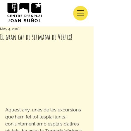
CENTRE D'ESPLAI
JOAN SUÑOL
May 4, 2018
El gran cap de setmana de Vèrtex!
Aquest any, unes de les excursions 
que hem fet tot l’esplai junts i 
conjuntament amb esplais d’altres 
ciutats, ha estat la Trobada Vèrtex a 