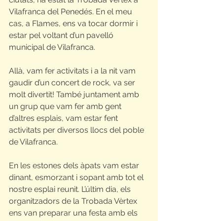
Vilafranca del Penedés. En el meu 
cas, a Flames, ens va tocar dormir i 
estar pel voltant d’un pavelló 
municipal de Vilafranca.
Allà, vam fer activitats i a la nit vam 
gaudir d’un concert de rock, va ser 
molt divertit! També juntament amb 
un grup que vam fer amb gent 
d’altres esplais, vam estar fent 
activitats per diversos llocs del poble 
de Vilafranca.
En les estones dels àpats vam estar 
dinant, esmorzant i sopant amb tot el 
nostre esplai reunit. L’últim dia, els 
organitzadors de la Trobada Vèrtex 
ens van preparar una festa amb els 