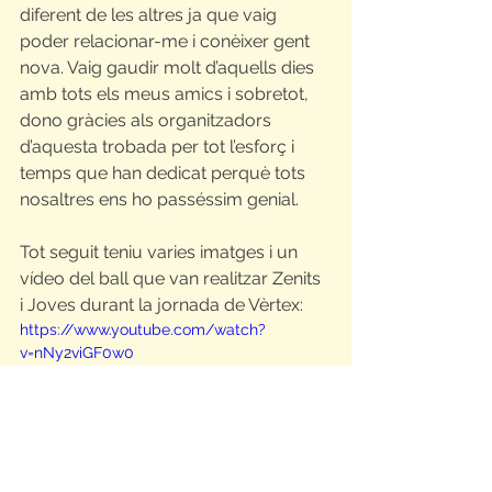
diferent de les altres ja que vaig 
poder relacionar-me i conèixer gent 
nova. Vaig gaudir molt d’aquells dies 
amb tots els meus amics i sobretot, 
dono gràcies als organitzadors 
d’aquesta trobada per tot l’esforç i 
temps que han dedicat perquè tots 
nosaltres ens ho passéssim genial.
Tot seguit teniu varies imatges i un 
vídeo del ball que van realitzar Zenits 
i Joves durant la jornada de Vèrtex:
https://www.youtube.com/watch?
v=nNy2viGF0w0