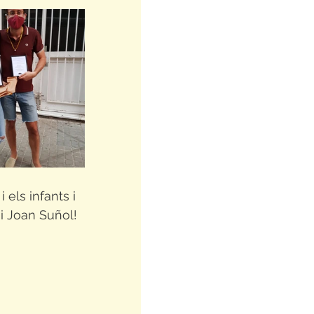
 els infants i 
ai Joan Suñol!