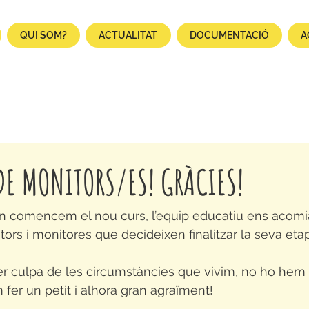
QUI SOM?
ACTUALITAT
DOCUMENTACIÓ
A
DE MONITORS/ES! GRÀCIES!
n comencem el nou curs, l’equip educatiu ens acom
tors i monitores que decideixen finalitzar la seva etapa
r culpa de les circumstàncies que vivim, no ho hem p
 fer un petit i alhora gran agraïment!