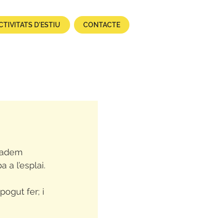
CTIVITATS D'ESTIU
CONTACTE
iadem 
 a l’esplai.
ogut fer; i 