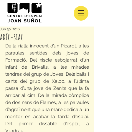
CENTRE D'ESPLAI
JOAN SUÑOL
Jun 30, 2016
ADÉU-SIAU
De la rialla innocent d’un Picarol, a les 
paraules sentides dels joves de 
Formació. Del xiscle esbojarrat d’un 
infant de Brivalls, a les mirades 
tendres del grup de Joves. Dels balls i 
cants del grup de Xaloc, a l’última 
passa d’una jove de Zenits que la fa 
arribar al cim. De la mirada còmplice 
de dos nens de Flames, a les paraules 
d’agraïment que una mare dedica a un 
monitor en acabar la tarda d’esplai. 
Del primer dissabte d’esplai, a 
Viladrau.